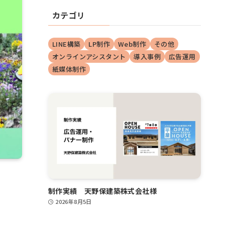
カテゴリ
LINE構築
LP制作
Web制作
その他
オンラインアシスタント
導入事例
広告運用
紙媒体制作
制作実績 天野保建築株式会社様
2026年8月5日