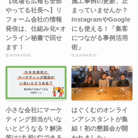
【現場も広報も全部
施工事例の更新、止
やってる社長へ】リ
まっていませんか？
フォーム会社の情報
InstagramやGoogle
発信は、仕組み化×オ
にも使える！「集客
ンライン秘書で回せ
につながる事例活用
ます！
術」
2025年4月8日
2025年4月7日
小さな会社にマーケ
はぐくむのオンライ
ティング担当がいな
ンアシスタントが集
いとどうなる？解決
結！初の懇親会が開
策は“丸投げ”できる
かれました♪